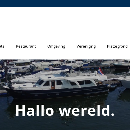
ats
Restaurant
Omgeving
Vereniging
Plattegrond
Hallo wereld.