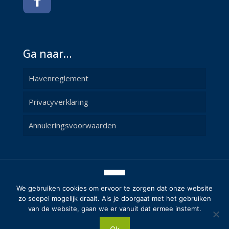
Ga naar…
Havenreglement
Privacyverklaring
Annuleringsvoorwaarden
We gebruiken cookies om ervoor te zorgen dat onze website
zo soepel mogelijk draait. Als je doorgaat met het gebruiken
© Jachthaven de Driesen. Alle rechten
van de website, gaan we er vanuit dat ermee instemt.
voorbehouden. | Webdesign:
Chuck's