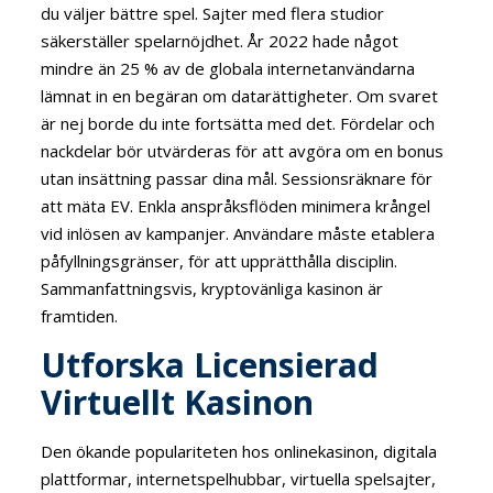
du väljer bättre spel. Sajter med flera studior
säkerställer spelarnöjdhet. År 2022 hade något
mindre än 25 % av de globala internetanvändarna
lämnat in en begäran om datarättigheter. Om svaret
är nej borde du inte fortsätta med det. Fördelar och
nackdelar bör utvärderas för att avgöra om en bonus
utan insättning passar dina mål. Sessionsräknare för
att mäta EV. Enkla anspråksflöden minimera krångel
vid inlösen av kampanjer. Användare måste etablera
påfyllningsgränser, för att upprätthålla disciplin.
Sammanfattningsvis, kryptovänliga kasinon är
framtiden.
Utforska Licensierad
Virtuellt Kasinon
Den ökande populariteten hos onlinekasinon, digitala
plattformar, internetspelhubbar, virtuella spelsajter,