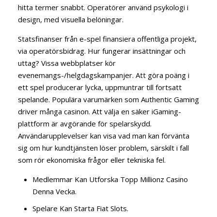
hitta termer snabbt. Operatörer använd psykologi i
design, med visuella belöningar.
Statsfinanser från e-spel finansiera offentliga projekt,
via operatörsbidrag. Hur fungerar insättningar och
uttag? Vissa webbplatser kör
evenemangs-/helgdagskampanjer. Att göra poäng i
ett spel producerar lycka, uppmuntrar till fortsatt
spelande. Populära varumärken som Authentic Gaming
driver många casinon. Att välja en säker iGaming-
plattform är avgörande för spelarskydd.
Användarupplevelser kan visa vad man kan förvänta
sig om hur kundtjänsten löser problem, särskilt i fall
som rör ekonomiska frågor eller tekniska fel.
Medlemmar Kan Utforska Topp Millionz Casino
Denna Vecka.
Spelare Kan Starta Fiat Slots.